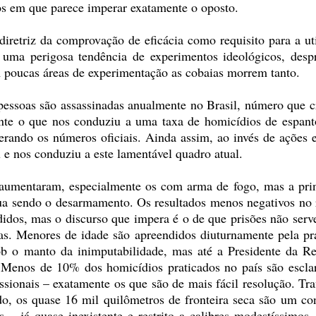
s em que parece imperar exatamente o oposto.
iretriz da comprovação de eficácia como requisito para a ut
 uma perigosa tendência de experimentos ideológicos, desp
m poucas áreas de experimentação as cobaias morrem tanto.
essoas são assassinadas anualmente no Brasil, número que c
nte o que nos conduziu a uma taxa de homicídios de espant
rando os números oficiais. Ainda assim, ao invés de ações e
 e nos conduziu a este lamentável quadro atual.
 aumentaram, especialmente os com arma de fogo, mas a prin
nua sendo o desarmamento. Os resultados menos negativos no 
idos, mas o discurso que impera é o de que prisões não ser
vas. Menores de idade são apreendidos diuturnamente pela pr
ob o manto da inimputabilidade, mas até a Presidente da Re
. Menos de 10% dos homicídios praticados no país são escla
sionais – exatamente os que são de mais fácil resolução. Tra
do, os quase 16 mil quilômetros de fronteira seca são um co
 – já quase inexistente e restrito a calibres modestíssimos