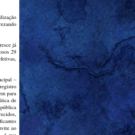
ilização
rezando
resce já
osos 29
fetivas,
cipal –
registro
vem para
ática de
pública
recidos,
ficantes
nvite ao
 – é que