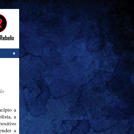
▼
do
cípio a
lista, a
positivo
tender a