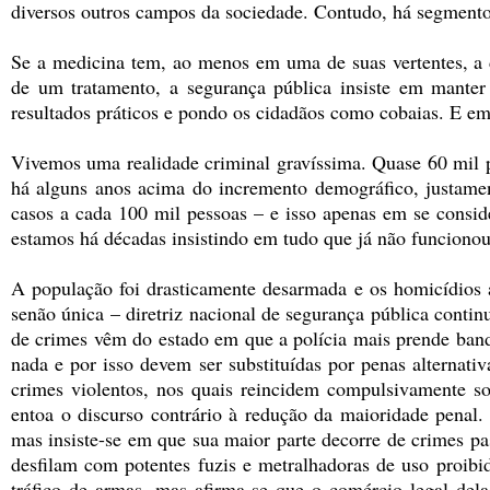
diversos outros campos da sociedade. Contudo, há segmento
Se a medicina tem, ao menos em uma de suas vertentes, a d
de um tratamento, a segurança pública insiste em manter
resultados práticos e pondo os cidadãos como cobaias. E e
Vivemos uma realidade criminal gravíssima. Quase 60 mil p
há alguns anos acima do incremento demográfico, justame
casos a cada 100 mil pessoas – e isso apenas em se conside
estamos há décadas insistindo em tudo que já não funcionou
A população foi drasticamente desarmada e os homicídios
senão única – diretriz nacional de segurança pública conti
de crimes vêm do estado em que a polícia mais prende band
nada e por isso devem ser substituídas por penas alternati
crimes violentos, nos quais reincidem compulsivamente s
entoa o discurso contrário à redução da maioridade penal
mas insiste-se em que sua maior parte decorre de crimes pas
desfilam com potentes fuzis e metralhadoras de uso proibi
tráfico de armas, mas afirma-se que o comércio legal delas