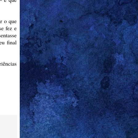
ar o que
se fez e
sentasse
u final
riências