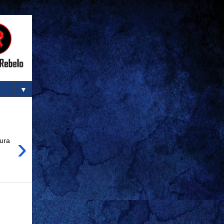
▼
›
tura