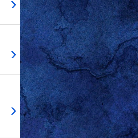
›
›
›