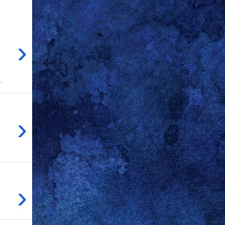
›
.
›
›