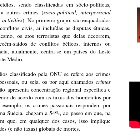
ídios, sendo classificadas em sócio-políticas,
 a outros crimes (
socio-political, interpersonal
 activities
). No primeiro grupo, são enquadrados
nflitos civis, aí incluídas as disputas étnicas,
mesmo, os atos terroristas que delas decorrem,
ecém-saídos de conflitos bélicos, internos ou
ncia, atualmente, centra-se em países do Leste
nte Médio.
os classificado pela ONU se refere aos crimes
rpessoais, ou seja, os por aqui chamados
crimes
ão apresenta concentração regional específica e
enor de acordo com as taxas dos homicídios por
r exemplo, os crimes passionais respondem por
 na Suécia, chegam a 54%, ao passo em que, na
m que, em qualquer dos casos, isso implique
es (e não taxas) globais de mortes.