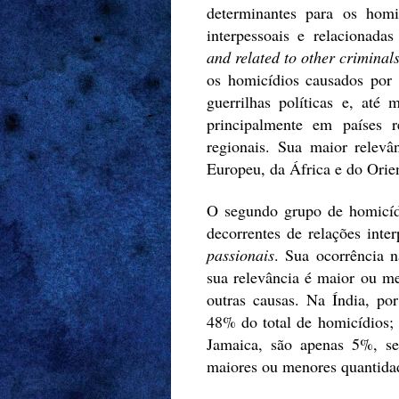
determinantes para os homic
interpessoais e relacionadas
and related to other criminals
os homicídios causados por co
guerrilhas políticas e, até 
principalmente em países r
regionais. Sua maior relevâ
Europeu, da África e do Orie
O segundo grupo de homicídi
decorrentes de relações inte
passionais
. Sua ocorrência n
sua relevância é maior ou m
outras causas. Na Índia, po
48% do total de homicídios;
Jamaica, são apenas 5%, se
maiores ou menores quantidad