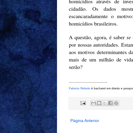
homicídios através de inv
cidadão. Os dados mostr
escancaradamente o motivo
homicídios brasileiros.
A questão, agora, é saber
se
por nossas autoridades. Esta
aos motivos determinantes da
mais de um milhão de vidas
serão?
-------------------------------------------
Fabricio Rebelo
é bacharel em direito e pesqu
Página Anterior