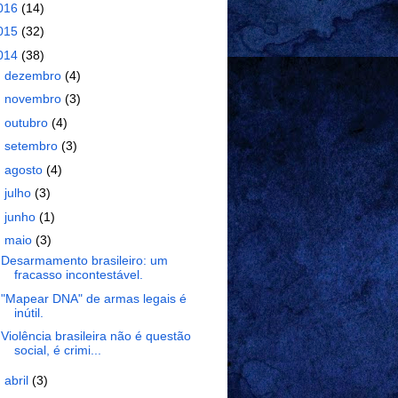
016
(14)
015
(32)
014
(38)
►
dezembro
(4)
►
novembro
(3)
►
outubro
(4)
►
setembro
(3)
►
agosto
(4)
►
julho
(3)
►
junho
(1)
▼
maio
(3)
Desarmamento brasileiro: um
fracasso incontestável.
"Mapear DNA" de armas legais é
inútil.
Violência brasileira não é questão
social, é crimi...
►
abril
(3)