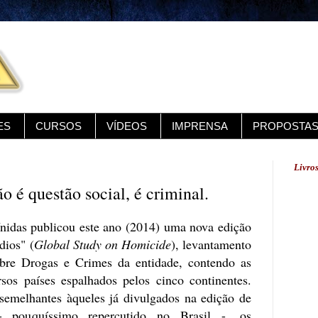
ES
CURSOS
VÍDEOS
IMPRENSA
PROPOSTA
Livro
ão é questão social, é criminal.
idas publicou este ano (2014) uma nova edição
dios" (
Global Study on Homicide
), levantamento
obre Drogas e Crimes da entidade, contendo as
sos países espalhados pelos cinco continentes.
semelhantes àqueles já divulgados na edição de
pouquíssimo repercutido no Brasil -, os