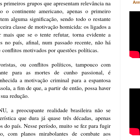
is primeiros grupos que apresentam relevância na
Arm
odo o continente americano, apenas o primeiro
– tem alguma significação, sendo todo o restante
rceira classe de motivação homicida: os ligados a
r mais que se o tente refutar, torna evidente a
s no país, afinal, num passado recente, não há
 conflitos motivados por questões políticas.
roristas, ou conflitos políticos, tampouco com
evante para as mortes de cunho passional, é
onhecida a motivação criminal para a espantosa
sola, a fim de que, a partir de então, possa haver
 sua redução.
, a preocupante realidade brasileira não se
erística que dura já quase três décadas, apenas
s do país. Nesse período, muito se fez para fugir
o, com planos mirabolantes de combate aos