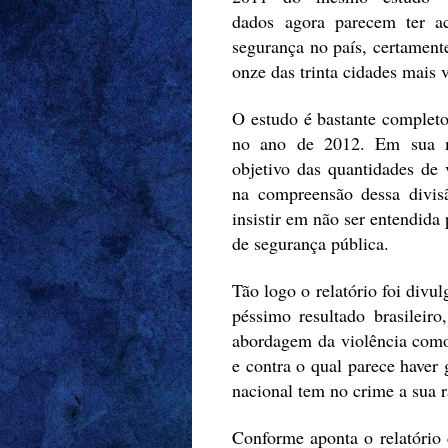
dados agora parecem ter ac
segurança no país, certament
onze das trinta cidades mais 
O estudo é bastante completo
no ano de 2012. Em sua me
objetivo das quantidades de 
na compreensão dessa divisão
insistir em não ser entendida 
de segurança pública.
Tão logo o relatório foi divu
péssimo resultado brasileiro
abordagem da violência como
e contra o qual parece haver 
nacional tem no crime a sua r
Conforme aponta o relatório 