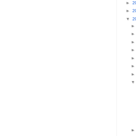
►
2
►
2
▼
2