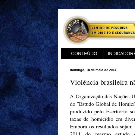
CONTEÚDO
INDICADOR
domingo, 18 de maio de 2014
Violência brasileira n
A Organização das Nações Un
do "Estudo Global de Homicí
produzido pelo Escritório s
taxas de homicídio em diver
Embora os resultados sejam 
2011 do mesmo estudo - 