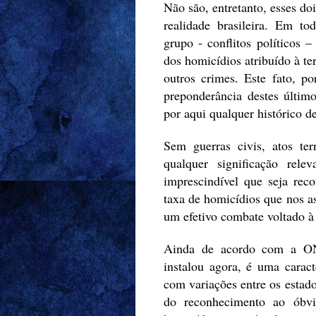
Não são, entretanto, esses do
realidade brasileira. Em t
grupo - conflitos políticos 
dos homicídios atribuído à te
outros crimes. Este fato, po
preponderância destes último
por aqui qualquer histórico de
Sem guerras civis, atos ter
qualquer significação rel
imprescindível que seja rec
taxa de homicídios que nos as
um efetivo combate voltado à
Ainda de acordo com a ONU
instalou agora, é uma caract
com variações entre os estado
do reconhecimento ao óbvi